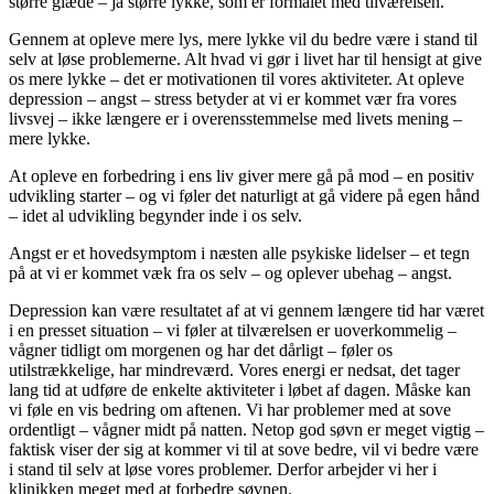
større glæde – ja større lykke, som er formålet med tilværelsen.
Gennem at opleve mere lys, mere lykke vil du bedre være i stand til
selv at løse problemerne. Alt hvad vi gør i livet har til hensigt at give
os mere lykke – det er motivationen til vores aktiviteter. At opleve
depression – angst – stress betyder at vi er kommet vær fra vores
livsvej – ikke længere er i overensstemmelse med livets mening –
mere lykke.
At opleve en forbedring i ens liv giver mere gå på mod – en positiv
udvikling starter – og vi føler det naturligt at gå videre på egen hånd
– idet al udvikling begynder inde i os selv.
Angst er et hovedsymptom i næsten alle psykiske lidelser – et tegn
på at vi er kommet væk fra os selv – og oplever ubehag – angst.
Depression kan være resultatet af at vi gennem længere tid har været
i en presset situation – vi føler at tilværelsen er uoverkommelig –
vågner tidligt om morgenen og har det dårligt – føler os
utilstrækkelige, har mindreværd. Vores energi er nedsat, det tager
lang tid at udføre de enkelte aktiviteter i løbet af dagen. Måske kan
vi føle en vis bedring om aftenen. Vi har problemer med at sove
ordentligt – vågner midt på natten. Netop god søvn er meget vigtig –
faktisk viser der sig at kommer vi til at sove bedre, vil vi bedre være
i stand til selv at løse vores problemer. Derfor arbejder vi her i
klinikken meget med at forbedre søvnen.