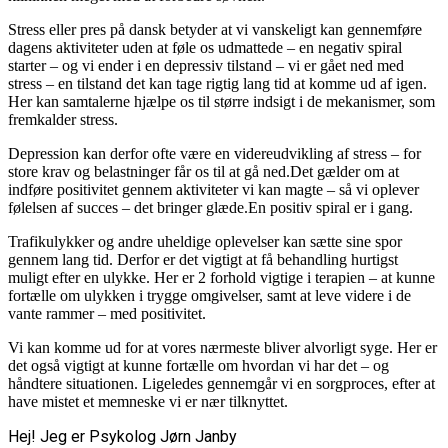
Stress eller pres på dansk betyder at vi vanskeligt kan gennemføre
dagens aktiviteter uden at føle os udmattede – en negativ spiral
starter – og vi ender i en depressiv tilstand – vi er gået ned med
stress – en tilstand det kan tage rigtig lang tid at komme ud af igen.
Her kan samtalerne hjælpe os til større indsigt i de mekanismer, som
fremkalder stress.
Depression kan derfor ofte være en videreudvikling af stress – for
store krav og belastninger får os til at gå ned.Det gælder om at
indføre positivitet gennem aktiviteter vi kan magte – så vi oplever
følelsen af succes – det bringer glæde.En positiv spiral er i gang.
Trafikulykker og andre uheldige oplevelser kan sætte sine spor
gennem lang tid. Derfor er det vigtigt at få behandling hurtigst
muligt efter en ulykke. Her er 2 forhold vigtige i terapien – at kunne
fortælle om ulykken i trygge omgivelser, samt at leve videre i de
vante rammer – med positivitet.
Vi kan komme ud for at vores nærmeste bliver alvorligt syge. Her er
det også vigtigt at kunne fortælle om hvordan vi har det – og
håndtere situationen. Ligeledes gennemgår vi en sorgproces, efter at
have mistet et memneske vi er nær tilknyttet.
Hej! Jeg er Psykolog Jørn Janby